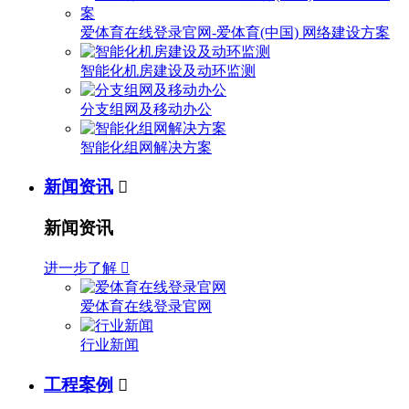
爱体育在线登录官网-爱体育(中国) 网络建设方案
智能化机房建设及动环监测
分支组网及移动办公
智能化组网解决方案
新闻资讯

新闻资讯
进一步了解

爱体育在线登录官网
行业新闻
工程案例
