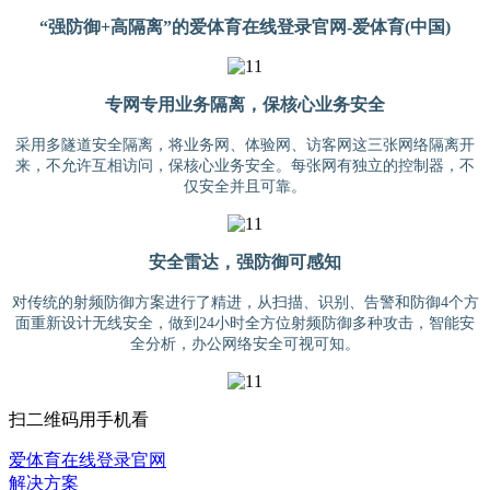
“强防御+高隔离”的爱体育在线登录官网-爱体育(中国)
专网专用业务隔离，保核心业务安全
采用多隧道安全隔离，将业务网、体验网、访客网这三张网络隔离开
来，不允许互相访问，保核心业务安全。每张网有独立的控制器，不
仅安全并且可靠。
安全雷达，强防御可感知
对传统的射频防御方案进行了精进，从扫描、识别、告警和防御4个方
面重新设计无线安全，做到24小时全方位射频防御多种攻击，智能安
全分析，办公网络安全可视可知。
扫二维码用手机看
爱体育在线登录官网
解决方案