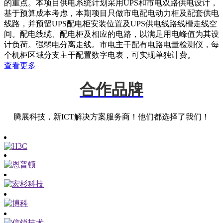
的重点。本项目供电系统计划采用UPS和市电双路供电设计，
基于预算成本考虑，本期项目只做市电配电动力柜及配套供电
线路，并预留UPS配电柜安装位置及UPS供电线路线槽走线空
间。配电线缆、配电柜及相应的电路，以满足用电峰值为其设
计负荷。强弱电分离走线。市电主干配有电路电量检测仪，每
个机柜区域分支主干配置数字电表，可实现单独计费。
查看更多
合作品牌
腾展科技，新ICT解决方案服务商！他们都选择了我们！