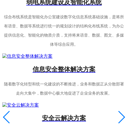
弱电系统建设及智能化系统
综合布线系统是智能化办公室建设数字化信息系统基础设施，是将所
有语音、数据等系统进行统一的规划设计的结构化布线系统，为办公
提供信息化、智能化的物质介质，支持将来语音、数据、图文、多媒
体等综合应用。
信息安全整体解决方案
随着数字化转型和统一化建设的不断推进，业务和数据正从分散部署
走向大集中，数据中心极大地促进了企业业务的发展。
安全云解决方案