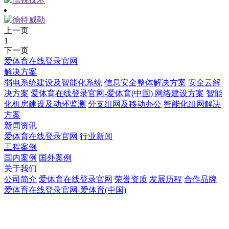
上一页
1
下一页
爱体育在线登录官网
解决方案
弱电系统建设及智能化系统
信息安全整体解决方案
安全云解
决方案
爱体育在线登录官网-爱体育(中国) 网络建设方案
智能
化机房建设及动环监测
分支组网及移动办公
智能化组网解决
方案
新闻资讯
爱体育在线登录官网
行业新闻
工程案例
国内案例
国外案例
关于我们
公司简介
爱体育在线登录官网
荣誉资质
发展历程
合作品牌
爱体育在线登录官网-爱体育(中国)
爱体育在线登录官网-爱体育(中国)