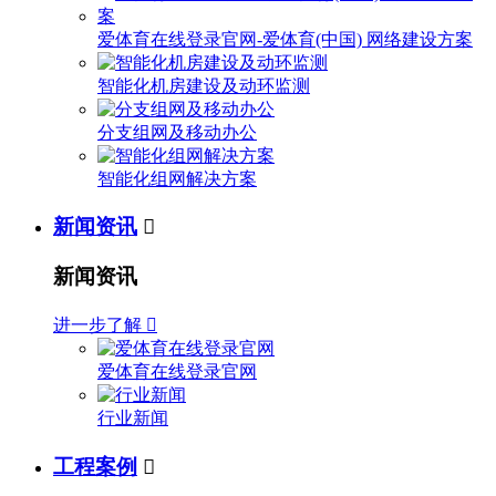
爱体育在线登录官网-爱体育(中国) 网络建设方案
智能化机房建设及动环监测
分支组网及移动办公
智能化组网解决方案
新闻资讯

新闻资讯
进一步了解

爱体育在线登录官网
行业新闻
工程案例
