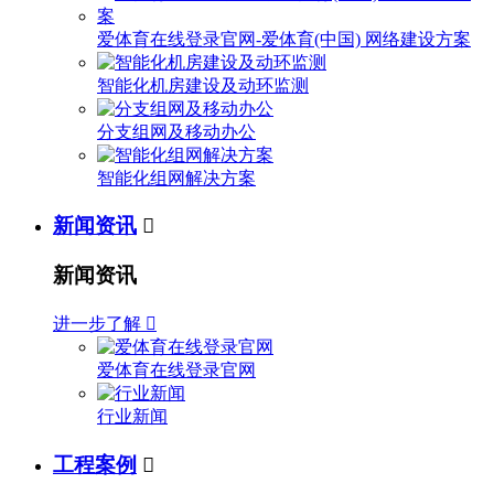
爱体育在线登录官网-爱体育(中国) 网络建设方案
智能化机房建设及动环监测
分支组网及移动办公
智能化组网解决方案
新闻资讯

新闻资讯
进一步了解

爱体育在线登录官网
行业新闻
工程案例
